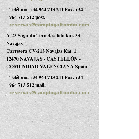
Teléfono.
+34 964 713 211
Fax.
+34
964 713 512
post.
reservas@campingaltomira.com
A-23 Sagunto-Teruel, salida km. 33
Navajas
Carretera CV-213 Navajas Km. 1
12470 NAVAJAS - CASTELLÓN -
COMUNIDAD VALENCIANA Spain
Teléfono.
+34 964 713 211
Fax.
+34
964 713 512
mail.
reservas@campingaltomira.com