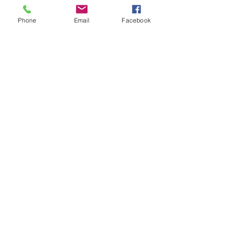
Phone
Email
Facebook
https://www.youtube.com/watch?v=TCkaxRa_63k
På vei fra Køln til overvintring Spania,fin film kan lære
om veien