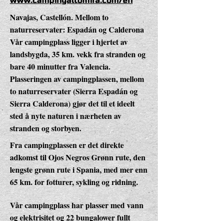
www.campingaltomira.com/en
Navajas, Castellón. Mellom to
naturreservater: Espadán og Calderona
Vår campingplass ligger i hjertet av
landsbygda, 35 km. vekk fra stranden og
bare 40 minutter fra Valencia.
Plasseringen av campingplassen, mellom
to naturreservater (Sierra Espadán og
Sierra Calderona) gjør det til et ideelt
sted å nyte naturen i nærheten av
stranden og storbyen.
Fra campingplassen er det direkte
adkomst til Ojos Negros Grønn rute, den
lengste grønn rute i Spania, med mer enn
65 km. for fotturer, sykling og ridning.
Vår campingplass har plasser med vann
og elektrisitet og 22 bungalower fullt