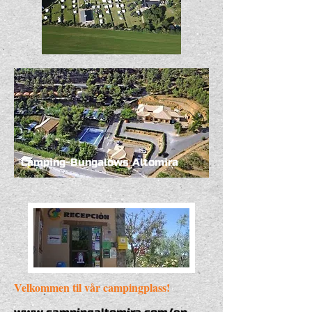
Camping-Bungalows Altomira
Velkommen til vår campingplass!