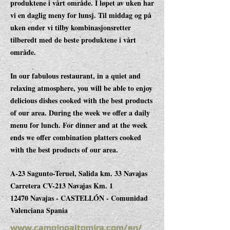
produktene i vårt område. I løpet av uken har
vi en daglig meny for lunsj. Til middag og på
uken ender vi tilby kombinasjonsretter
tilberedt med de beste produktene i vårt
område.
In our fabulous restaurant, in a quiet and
relaxing atmosphere, you will be able to enjoy
delicious dishes cooked with the best products
of our area. During the week we offer a daily
menu for lunch. For dinner and at the week
ends we offer combination platters cooked
with the best products of our area.
A-23 Sagunto-Teruel, Salida km. 33 Navajas
Carretera CV-213 Navajas Km. 1
12470 Navajas - CASTELLÓN - Comunidad
Valenciana Spania
www.campingaltomira.com/en/