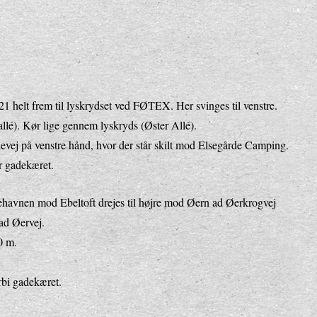
21 helt frem til lyskrydset ved FØTEX. Her svinges til venstre.
llé). Kør lige gennem lyskryds (Øster Allé).
devej på venstre hånd, hvor der står skilt mod Elsegårde Camping.
r gadekæret.
ehavnen mod Ebeltoft drejes til højre mod Øern ad Øerkrogvej
 ad Øervej.
0 m.
orbi gadekæret.