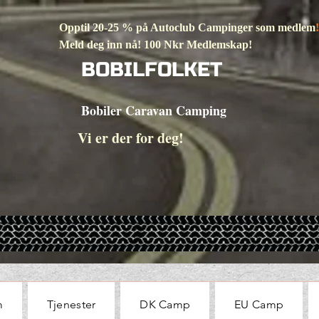
Opptil 20-25 % på Autoclub Campinger som medlem
!
Meld deg inn nå! 100 Nkr Medlemskap!
BOBILFOLKET
Bobiler Caravan Camping
Vi er der for deg!
m
Tjenester
DK Camp
EU Camp