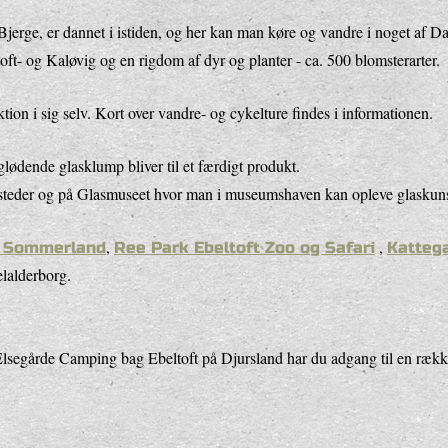
erge, er dannet i istiden, og her kan man køre og vandre i noget af 
ltoft- og Kaløvig og en rigdom af dyr og planter - ca. 500 blomsterarter.
on i sig selv. Kort over vandre- og cykelture findes i informationen.
lødende glasklump bliver til et færdigt produkt.
rksteder og på Glasmuseet hvor man i museumshaven kan opleve glaskuns
,
,
s Sommerland
Ree Park Ebeltoft Zoo og Safari
Katteg
elalderborg.
å Elsegårde Camping bag Ebeltoft på Djursland har du adgang til en række