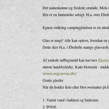
Det naturskønne og fredede område, Mols Bj
Her er en fantastiske udsigt, bl.a. over Ebe
Egnen omkring campingpladsen er en attrakti
Glas er magi! Alle kan opleve, hvordan en g
Dette sker bl.a. i Ebeltofts mange glasvæ
Af yndede udflugtsmål kan nævnes
Djur
største landsbykirke, Kalø Slotsruin - midd
www.egcamp.dk/
Gratis glæder
Når du holder ferie eller blot overnatter p
1. Varmt vand i køkken og baderum.
2. POOL