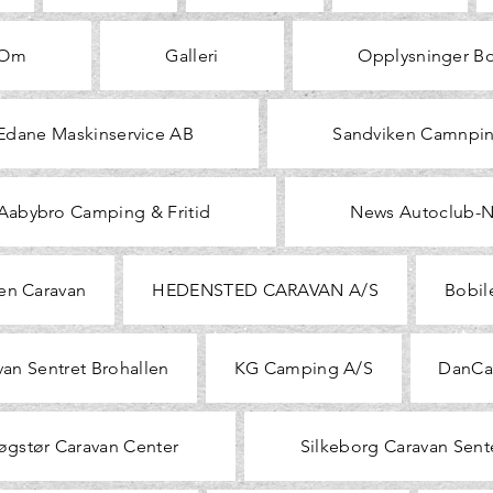
Om
Galleri
Opplysninger Bo
Edane Maskinservice AB
Sandviken Camnpi
Aabybro Camping & Fritid
News Autoclub-
en Caravan
HEDENSTED CARAVAN A/S
Bobile
van Sentret Brohallen
KG Camping A/S
DanCa
øgstør Caravan Center
Silkeborg Caravan Sent