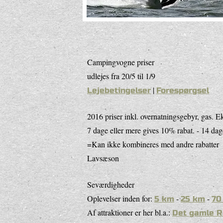
Campingvogne priser
udlejes fra 20/5 til 1/9
|
Lejebetingelser
Forespørgsel
2016 priser inkl. overnatningsgebyr, gas. Ek
7 dage eller mere gives 10% rabat. - 14 dag
=Kan ikke kombineres med andre rabatter
Lavsæson
Seværdigheder
Oplevelser inden for:
-
-
5 km
25 km
70
Af attraktioner er her bl.a.:
Det gamle 