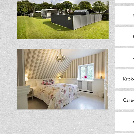
Krok
Cara
L