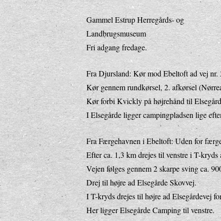
Gammel Estrup Herregårds- og
Landbrugsmuseum
Fri adgang fredage.
Fra Djursland: Kør mod Ebeltoft ad vej nr. 
Kør gennem rundkørsel, 2. afkørsel (Nørrea
Kør forbi Kvickly på højrehånd til Elsegår
I Elsegårde ligger campingpladsen lige efte
Fra Færgehavnen i Ebeltoft: Uden for færg
Efter ca. 1,3 km drejes til venstre i T-kryds
Vejen følges gennem 2 skarpe sving ca. 90
Drej til højre ad Elsegårde Skovvej.
I T-kryds drejes til højre ad Elsegårdevej f
Her ligger Elsegårde Camping til venstre.