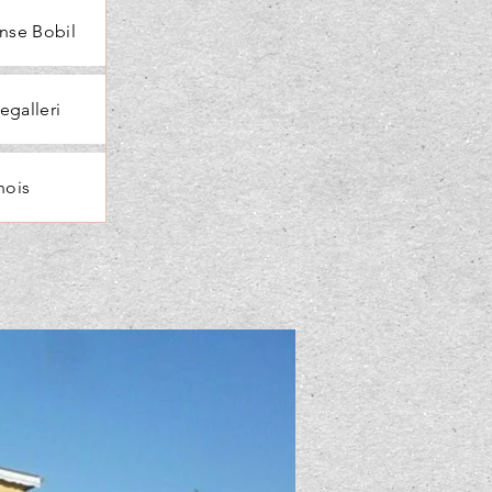
nse Bobil
egalleri
hois