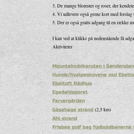
3. De mange blomster og roser, der kendete
4. Vi udlevere også gerne kort med forslag 
5. Der er også gratis adgang til en række 
I kan ved at klikke på nedenstående få adga
Aktiviteter
Mountainnbikeruten i Sønderpla
Hunde/hvalpeskovene ved Ebelto
Ebeltoft Rådhus
Egedahlsporet
Farvergården
(2,5 km)
Gåsehage strand
Ahl strand
Frisbee golf bag fodboldbanerne i