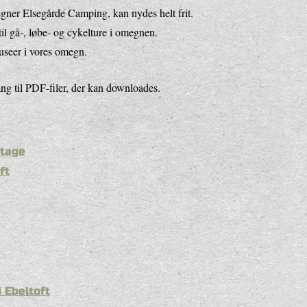
gner Elsegårde Camping, kan nydes helt frit.
til gå-, løbe- og cykelture i omegnen.
museer i vores omegn.
ng til PDF-filer, der kan downloades.
ntage
ft
 Ebeltoft