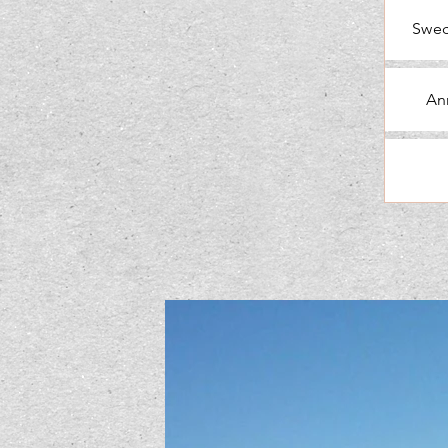
Swe
An