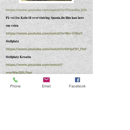
https://www.youtube.com/watch?v=TCkaxRa_63k
På vei fra Køln til overvintring Spania,fin film kan lære
om veien
https://www.youtube.com/watch?v=16n-li11bzY
Stellplatz
https://www.youtube.com/watch?v=Hh1pF97_Fb0
Stellplatz Kroatia
https://www.youtube.com/watch?
v=xrWsrQDLFsw
Stellplatz Østerike
Phone
Email
Facebook
https://www.youtube.com/watch?
v=3pYb_EfmVv8
Stellplatz Sydfrankrike
https://www.youtube.com/watch?
v=_NdfTfMQdYQ