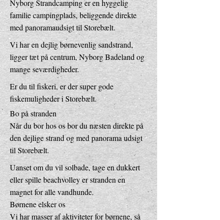
Nyborg Strandcamping er en hyggelig
familie campingplads, beliggende direkte
med panoramaudsigt til Storebælt.
Vi har en dejlig børnevenlig sandstrand,
ligger tæt på centrum, Nyborg Badeland og
mange seværdigheder.
Er du til fiskeri, er der super gode
fiskemuligheder i Storebælt.
Bo på stranden
Når du bor hos os bor du næsten direkte på
den dejlige strand og med panorama udsigt
til Storebælt.
Uanset om du vil solbade, tage en dukkert
eller spille beachvolley er stranden en
magnet for alle vandhunde.
Børnene elsker os
Vi har masser af aktiviteter for børnene, så