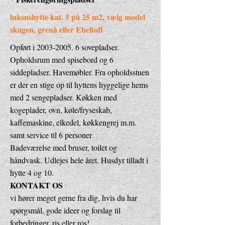
luksushytte kat. 5 på 25 m2, vælg model
skagen, grenå eller Ebeltoft
Opført i
2003-2005. 6
sovepladser.
Opholdsrum med spisebord og 6
siddepladser. Havemøbler. Fra opholdsstuen
er der en stige op til hyttens hyggelige hems
med 2 sengepladser. Køkken med
kogeplader, ovn, køle/fryseskab,
kaffemaskine, elkedel, køkkengrej m.m.
samt service til 6 personer
Badeværelse med bruser, toilet og
håndvask. Udlejes hele året. Husdyr tilladt i
hytte 4 og 10.
KONTAKT OS
vi hører meget gerne fra dig, hvis du har
spørgsmål, gode ideer og forslag til
forbedringer, ris eller ros!