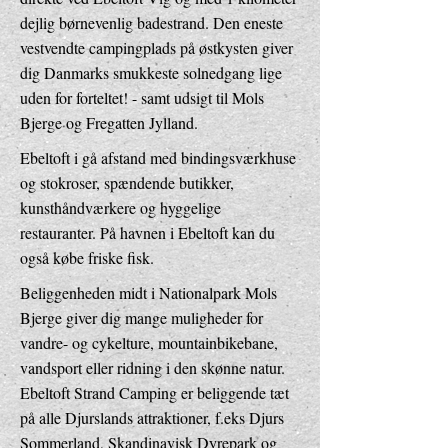
dejlig børnevenlig badestrand. Den eneste
vestvendte campingplads på østkysten giver
dig Danmarks smukkeste solnedgang lige
uden for forteltet! - samt udsigt til Mols
Bjerge og Fregatten Jylland.
Ebeltoft i gå afstand med bindingsværkhuse
og stokroser, spændende butikker,
kunsthåndværkere og hyggelige
restauranter. På havnen i Ebeltoft kan du
også købe friske fisk.
Beliggenheden midt i Nationalpark Mols
Bjerge giver dig mange muligheder for
vandre- og cykelture, mountainbikebane,
vandsport eller ridning i den skønne natur.
Ebeltoft Strand Camping er beliggende tæt
på alle Djurslands attraktioner, f.eks Djurs
Sommerland, Skandinavisk Dyrepark og