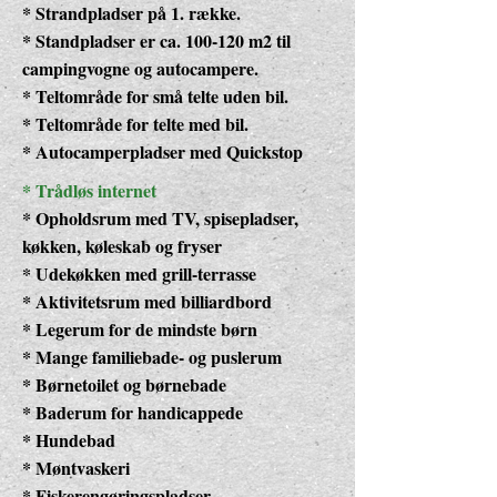
* Strandpladser på 1. række.
* Standpladser er ca. 100-120 m2 til
campingvogne og autocampere.
* Teltområde for små telte uden bil.
* Teltområde for telte med bil.
* Autocamperpladser med Quickstop
* Trådløs internet
* Opholdsrum med TV, spisepladser,
køkken, køleskab og fryser
* Udekøkken med grill-terrasse
* Aktivitetsrum med billiardbord
* Legerum for de mindste børn
* Mange familiebade- og puslerum
* Børnetoilet og børnebade
* Baderum for handicappede
* Hundebad
* Møntvaskeri
* Fiskerengøringspladser