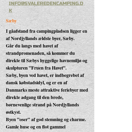
INFO@SVALEREDENCAMPING.D
K
Sæby
I gåafstand fra campingpladsen ligger en
af Nordjyllands ældste byer, Sæby.
Går du langs med havet af
strandpromenaden, så kommer du
direkte til Sæbys hyggelige havnemiljø og
skulpturen ”Fruen fra Havet”.
Sæby, byen ved havet, er indbegrebet af
dansk købstadsidyl, og er en af
Danmarks meste attraktive feriebyer med
direkte adgang til den brede,
børnevenlige strand på Nordjyllands
østkyst.
Byen ”oser” af god stemning og charme.
Gamle huse og en flot gammel