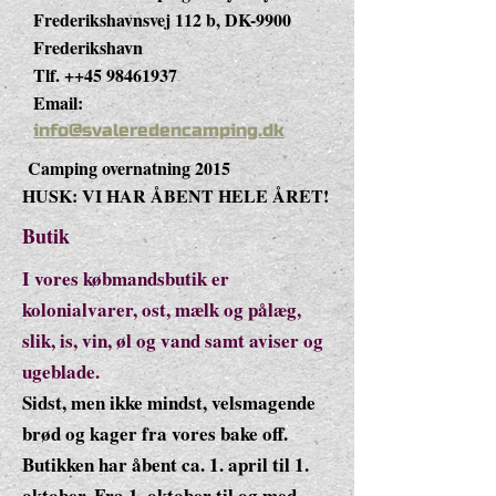
Frederikshavnsvej 112 b, DK-9900
Frederikshavn
Tlf. ++45
98461937
Email:
info@svaleredencamping.dk
Camping overnatning 2015
HUSK: VI HAR ÅBENT HELE ÅRET!
Butik
I vores købmandsbutik er
kolonialvarer, ost, mælk og pålæg,
slik, is, vin, øl og vand samt aviser og
ugeblade.
Sidst, men ikke mindst, velsmagende
brød og kager fra vores bake off.
Butikken har åbent ca. 1. april til 1.
oktober. Fra 1. oktober til og med