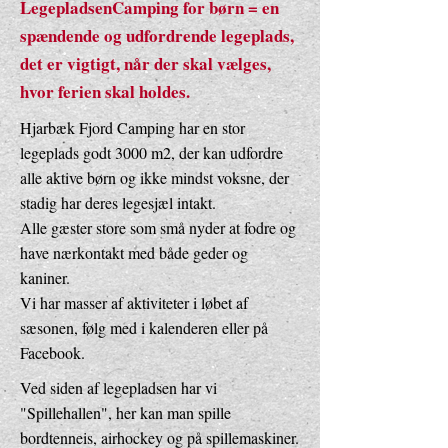
LegepladsenCamping for børn = en
spændende og udfordrende legeplads,
det er vigtigt, når der skal vælges,
hvor ferien skal holdes.
Hjarbæk Fjord Camping har en stor
legeplads godt 3000 m2, der kan udfordre
alle aktive børn og ikke mindst voksne, der
stadig har deres legesjæl intakt.
Alle gæster store som små nyder at fodre og
have nærkontakt med både geder og
kaniner.
Vi har masser af aktiviteter i løbet af
sæsonen, følg med i kalenderen eller på
Facebook.
Ved siden af legepladsen har vi
"Spillehallen", her kan man spille
bordtenneis, airhockey og på spillemaskiner.