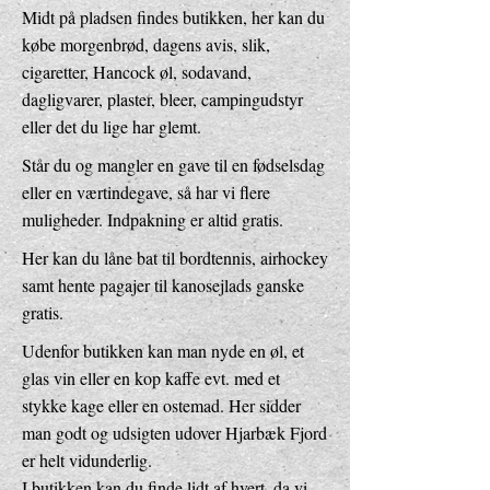
Midt på pladsen findes butikken, her kan du
købe morgenbrød, dagens avis, slik,
cigaretter, Hancock øl, sodavand,
dagligvarer, plaster, bleer, campingudstyr
eller det du lige har glemt.
Står du og mangler en gave til en fødselsdag
eller en værtindegave, så har vi flere
muligheder. Indpakning er altid gratis.
Her kan du låne bat til bordtennis, airhockey
samt hente pagajer til kanosejlads ganske
gratis.
Udenfor butikken kan man nyde en øl, et
glas vin eller en kop kaffe evt. med et
stykke kage eller en ostemad. Her sidder
man godt og udsigten udover Hjarbæk Fjord
er helt vidunderlig.
I butikken kan du finde lidt af hvert, da vi