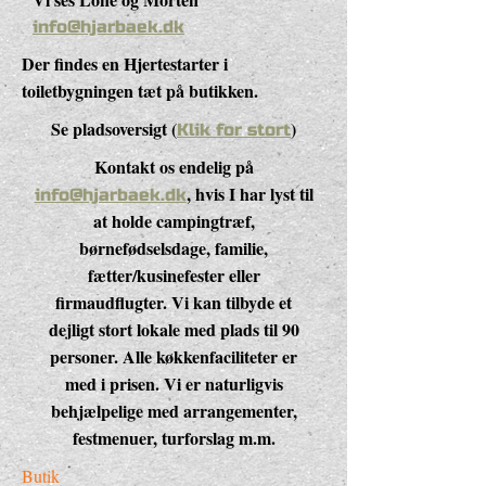
info@hjarbaek.dk
Der findes en Hjertestarter i
toiletbygningen tæt på butikken.
Se pladsoversigt (
)
Klik for stort
Kontakt os endelig på
, hvis I har lyst til
info@hjarbaek.dk
at holde campingtræf,
børnefødselsdage, familie,
fætter/kusinefester eller
firmaudflugter. Vi kan tilbyde et
dejligt stort lokale med plads til 90
personer. Alle køkkenfaciliteter er
med i prisen. Vi er naturligvis
behjælpelige med arrangementer,
festmenuer, turforslag m.m.
Butik