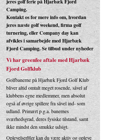
jeres golf ferie på Hjarbæk Fjord
Camping.
Kontakt os for mere info om, hvordan
jeres næste golf weekend, firma golf
turnering, eller Company day kan
afvikles i samarbejde med Hjarbæk
Fjord Camping. Se tilbud under nyheder
Vi har greenfee aftale med Hjarbæk
Fjord Golfklub
Golfbanerne på Hjarbæk Fjord Golf Klub
bliver altid omtalt meget rosende, såvel af
klubbens egne medlemmer, men absolut
også af øvrige spillere fra såvel ind- som
udland. Primært p.g.a. banernes
sværhedsgrad, deres fysiske tilstand, samt
ikke mindst den smukke udsigt.
OplevelserHer kan du være aktiv og opleve