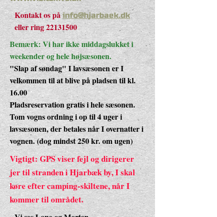
Kontakt os på
info@hjarbaek.dk
eller ring
22131500
Bemærk: Vi har ikke middagslukket i
weekender og hele højsæsonen.
"Slap af søndag" I lavsæsonen er I
velkommen til at blive på pladsen til kl.
16.00
Pladsreservation gratis i hele sæsonen.
Tom vogns ordning i op til 4 uger i
lavsæsonen, der betales når I overnatter i
vognen. (dog mindst 250 kr. om ugen)
Vigtigt: GPS viser fejl og dirigerer
jer til stranden i Hjarbæk by, I skal
køre efter camping-skiltene, når I
kommer til området.
Vi ses Lone og Morten