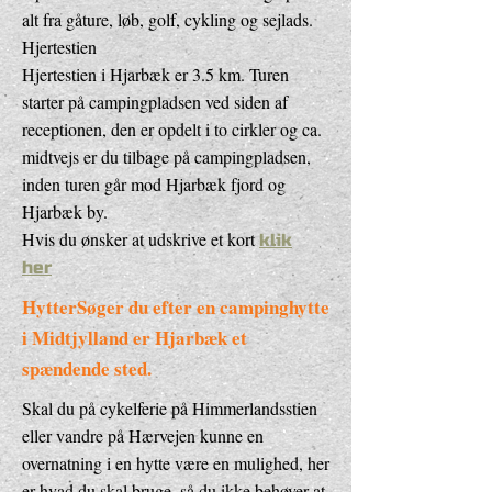
alt fra gåture, løb, golf, cykling og sejlads.
Hjertestien
Hjertestien i Hjarbæk er 3.5 km. Turen
starter på campingpladsen ved siden af
receptionen, den er opdelt i to cirkler og ca.
midtvejs er du tilbage på campingpladsen,
inden turen går mod Hjarbæk fjord og
Hjarbæk by.
Hvis du ønsker at udskrive et kort
klik
her
HytterSøger du efter en campinghytte
i Midtjylland er Hjarbæk et
spændende sted.
Skal du på cykelferie på Himmerlandsstien
eller vandre på Hærvejen kunne en
overnatning i en hytte være en mulighed, her
er hvad du skal bruge. så du ikke behøver at