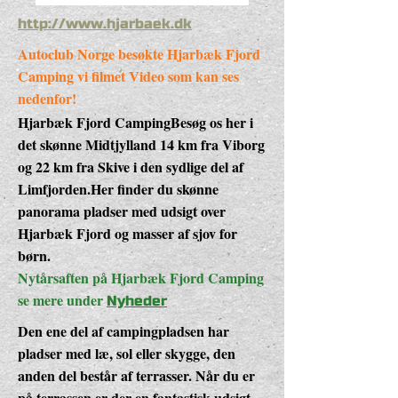
http://www.hjarbaek.dk
Autoclub Norge besøkte Hjarbæk Fjord
Camping vi filmet Video som kan ses
nedenfor!
Hjarbæk Fjord CampingBesøg os her i
det skønne Midtjylland 14 km fra Viborg
og 22 km fra Skive i den sydlige del af
Limfjorden.Her finder du skønne
panorama pladser med udsigt over
Hjarbæk Fjord og masser af sjov for
børn.
Nytårsaften på Hjarbæk Fjord Camping
se mere under
Nyheder
Den ene del af campingpladsen har
pladser med læ, sol eller skygge, den
anden del består af terrasser. Når du er
på terrassen er der en fantastisk udsigt